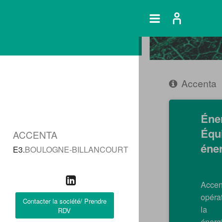
Accenta
Éner
Équ
ACCENTA
éne
E3.
BOULOGNE-BILLANCOURT
Acce
opéra
Contacter la société/ Prendre
la p
RDV
énerg