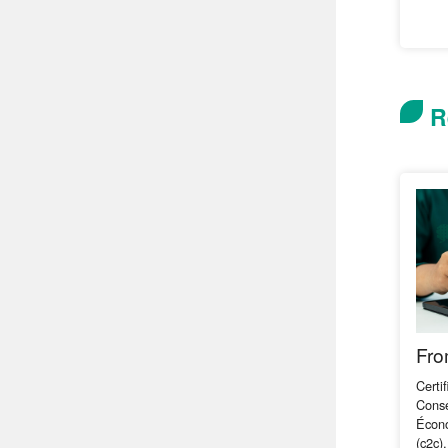
R
Fro
Cert
Cons
Écono
(c2c