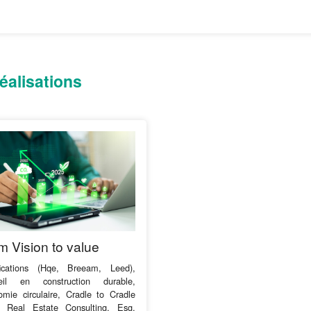
éalisations
m Vision to value
ifications (Hqe, Breeam, Leed),
eil en construction durable,
mie circulaire, Cradle to Cradle
), Real Estate Consulting, Esg,