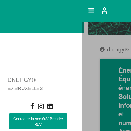
dnergy®
Éner
Équ
DNERGY®
éner
E7.
BRUXELLES
Sol
inf
et
Contacter la société/ Prendre
num
RDV