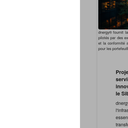
dnergy® fournit la
pilotés par des ex
et la conformité 
pour les portefeuil
Proje
servi
inno
le Si
dner
l'infr
esse
tran