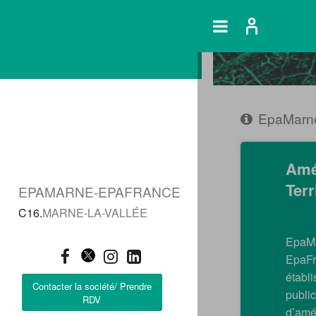
EpaMarn
Amé
Terr
EPAMARNE-EPAFRANCE
C16.
MARNE-LA-VALLÉE
Epa
EpaF
établ
Contacter la société/ Prendre
publi
RDV
d’am