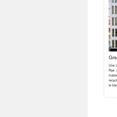
Gre
Une o
Rse 
matér
recyc
le bi