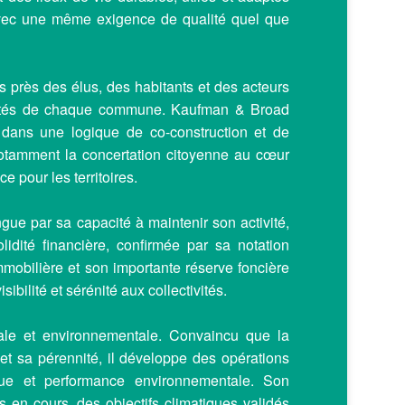
avec une même exigence de qualité quel que
us près des élus, des habitants et des acteurs
alités de chaque commune. Kaufman & Broad
s dans une logique de co-construction et de
notamment la concertation citoyenne au cœur
ce pour les territoires.
e par sa capacité à maintenir son activité,
idité financière, confirmée par sa notation
mobilière et son importante réserve foncière
sibilité et sérénité aux collectivités.
rale et environnementale. Convaincu que la
e et sa pérennité, il développe des opérations
ique et performance environnementale. Son
en cours, des objectifs climatiques validés