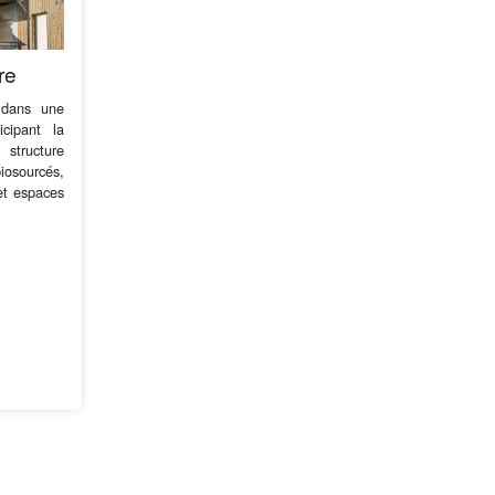
re
t dans une
cipant la
 structure
iosourcés,
et espaces