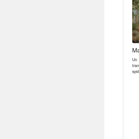
Ma
Un 
tra
sys