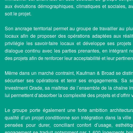
aux évolutions démographiques, climatiques et sociales, 
soit le projet.
Son ancrage territorial permet au groupe de travailler au pl
locaux afin de proposer des opérations adaptées aux ré
privilégie les savoir-faire locaux et développe ses projet
dialogue continu avec les parties prenantes, en intégrant 
des projets afin de renforcer leur acceptabilité et leur pertinen
Même dans un marché contraint, Kaufman & Broad se distingu
sécuriser ses opérations et tenir ses engagements. Sa sol
Investment Grade, sa maîtrise de l’ensemble de la chaîne im
lui permettent d’absorber la complexité des projets et d’offrir vi
Le groupe porte également une forte ambition architectu
qualité d’un projet conditionne son intégration dans la vill
pensées pour durer, conciliant confort d’usage, esthét
engagement se traduit notamment par 1 600 logements bois 